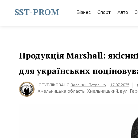
Skip
to
SST-PROM
Бізнес
Спорт
Авто
З
content
Продукція Marshall: якісний
для українських поціновув
ОПУБЛІКОВАНО
Валентин Петренко
17.07.2025
Хмельницька область, Хмельницький, вул. Гер