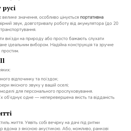
 русі
ає велике значення, особливо цінується
портативна
овірний звук, довготривалу роботу від акумулятора (до 20
ь транспортування.
ати виїзди на природу або просто бажають слухати
ане ідеальним вибором. Надійна конструкція та зручне
 простим.
ll
яких:
ного відпочинку та поїздок;
ри якісного звуку у вашій оселі;
і моделі для персонального прослуховування.
 їх об’єднує одне — неперевершена якість та відданість
итті
иль життя. Уявіть собі вечірку на дачі під ритми
чір вдома з якісною акустикою. Або, можливо, ранкові