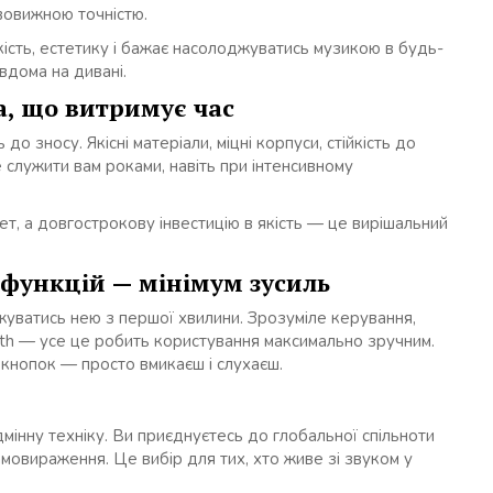
вовижною точністю.
якість, естетику і бажає насолоджуватись музикою в будь-
 вдома на дивані.
ка, що витримує час
до зносу. Якісні матеріали, міцні корпуси, стійкість до
е служити вам роками, навіть при інтенсивному
т, а довгострокову інвестицію в якість — це вирішальний
 функцій — мінімум зусиль
жуватись нею з першої хвилини. Зрозуміле керування,
oth — усе це робить користування максимально зручним.
 кнопок — просто вмикаєш і слухаєш.
мінну техніку. Ви приєднуєтесь до глобальної спільноти
самовираження. Це вибір для тих, хто живе зі звуком у