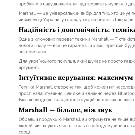
пробіжки з навушниками, які відтворюють музику з ди
Marshall — це універсальний вибір для тих, хто цінує 
якому місці України: у горах, у лісі, на березі Дніпра чи
Надійність і довговічність: техні
Одна з ключових переваг техніки Marshall — її стійкість 
вологи і пилу — все це гарантує, що ваш пристрій буд
використанні.
Для українського покупця, який шукає не просто гадже
аргумент.
Інтуїтивне керування: максимум
Техніка Marshall створена так, щоб кожен міг насолод
прості налаштування, швидке з’єднання через Blueto
Більше жодних складних інструкцій чи довгих пошуків
Marshall — більше, ніж звук
Обравши продукцію Marshall, ви отримуєте не лише від
людей, які цінують якість, стиль і свободу музичного 
серці.