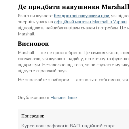
Де придбати навушники Marshall 
Якщо ви шукаєте
бездротові навушники ціни
, які від
зверніть увагу на
офіційний магазин Marshall в Україні
відповідають найвибагливішим смакам і потребам. Це 
Marshall.
Висновок
Marshall — це не просто бренд. Це символ якості, стил
споживачів, які шукають надійну, естетичну та функціо
відкриттям. Незалежно від того, чи ви слухаєте музику
відчуєте справжній звук.
Не зволікайте з вибором — дозвольте собі емоції, які
Опубліковано в
Новини
,
Інше
Навігація
Попередня:
записів
Курси поліграфологів ВАП: надійний старт