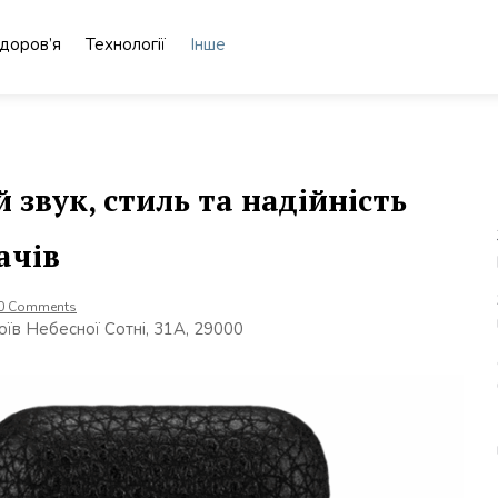
доров’я
Технології
Інше
 звук, стиль та надійність
ачів
0 Comments
оїв Небесної Сотні, 31А, 29000