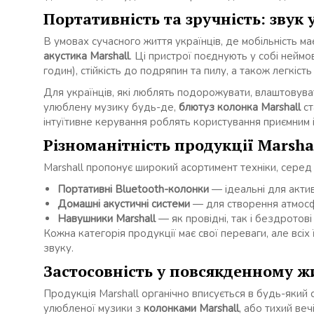
Портативність та зручність: звук у
В умовах сучасного життя українців, де мобільність м
акустика Marshall
. Ці пристрої поєднують у собі нейм
годин), стійкість до подряпин та пилу, а також легкіст
Для українців, які люблять подорожувати, влаштовув
улюблену музику будь-де,
блютуз колонка Marshall
ст
інтуїтивне керування роблять користування приємним і
Різноманітність продукції Marsha
Marshall пропонує широкий асортимент техніки, серед 
Портативні Bluetooth-колонки
— ідеальні для актив
Домашні акустичні системи
— для створення атмосфе
Навушники Marshall
— як провідні, так і бездротов
Кожна категорія продукції має свої переваги, але всіх
звуку.
Застосовність у повсякденному ж
Продукція Marshall органічно вписується в будь-який ст
улюбленої музики з
колонками Marshall
, або тихий ве