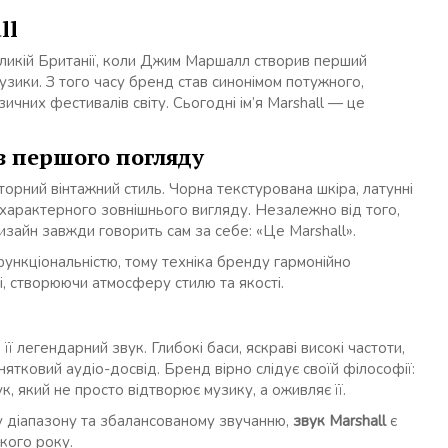
ll
ликій Британії, коли Джим Маршалл створив перший
узики. З того часу бренд став синонімом потужного,
ичних фестивалів світу. Сьогодні ім’я Marshall — це
з першого погляду
орний вінтажний стиль. Чорна текстурована шкіра, латунні
 характерного зовнішнього вигляду. Незалежно від того,
дизайн завжди говорить сам за себе: «Це Marshall».
функціональністю, тому техніка бренду гармонійно
асі, створюючи атмосферу стилю та якості.
ї легендарний звук. Глибокі баси, яскраві високі частоти,
ятковий аудіо-досвід. Бренд вірно слідує своїй філософії:
, який не просто відтворює музику, а оживляє її.
у діапазону та збалансованому звучанню,
звук Marshall
є
кого року.