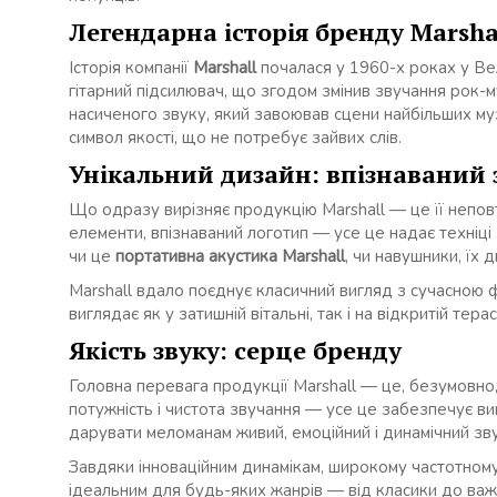
Легендарна історія бренду Marsha
Історія компанії
Marshall
почалася у 1960-х роках у Ве
гітарний підсилювач, що згодом змінив звучання рок-м
насиченого звуку, який завоював сцени найбільших муз
символ якості, що не потребує зайвих слів.
Унікальний дизайн: впізнаваний 
Що одразу вирізняє продукцію Marshall — це її неповт
елементи, впізнаваний логотип — усе це надає техніці
чи це
портативна акустика Marshall
, чи навушники, їх 
Marshall вдало поєднує класичний вигляд з сучасною 
виглядає як у затишній вітальні, так і на відкритій тер
Якість звуку: серце бренду
Головна перевага продукції Marshall — це, безумовно, ї
потужність і чистота звучання — усе це забезпечує вин
дарувати меломанам живий, емоційний і динамічний звук
Завдяки інноваційним динамікам, широкому частотном
ідеальним для будь-яких жанрів — від класики до важ