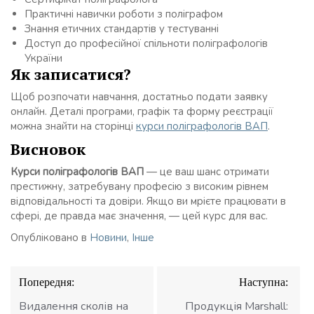
Практичні навички роботи з поліграфом
Знання етичних стандартів у тестуванні
Доступ до професійної спільноти поліграфологів
України
Як записатися?
Щоб розпочати навчання, достатньо подати заявку
онлайн. Деталі програми, графік та форму реєстрації
можна знайти на сторінці
курси поліграфологів ВАП
.
Висновок
Курси поліграфологів ВАП
— це ваш шанс отримати
престижну, затребувану професію з високим рівнем
відповідальності та довіри. Якщо ви мрієте працювати в
сфері, де правда має значення, — цей курс для вас.
Опубліковано в
Новини
,
Інше
Навігація
Попередня:
Наступна:
записів
Видалення сколів на
Продукція Marshall: