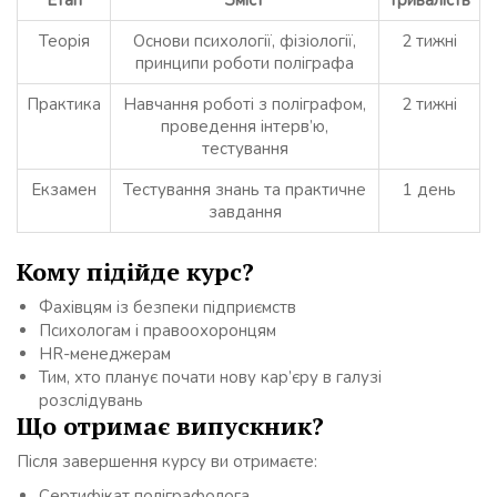
Етап
Зміст
Тривалість
Теорія
Основи психології, фізіології,
2 тижні
принципи роботи поліграфа
Практика
Навчання роботі з поліграфом,
2 тижні
проведення інтерв’ю,
тестування
Екзамен
Тестування знань та практичне
1 день
завдання
Кому підійде курс?
Фахівцям із безпеки підприємств
Психологам і правоохоронцям
HR-менеджерам
Тим, хто планує почати нову кар’єру в галузі
розслідувань
Що отримає випускник?
Після завершення курсу ви отримаєте:
Сертифікат поліграфолога