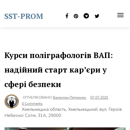
Skip
to
SST-PROM
content
TOG
NAVI
Курси поліграфологів ВАП:
надійний старт кар’єри у
сфері безпеки
ОПУБЛІКОВАНО
Валентин Петренко
07.07.2025
0 Comments
Хмельницька область, Хмельницький, вул. Героїв
Небесної Сотні, 31А, 29000