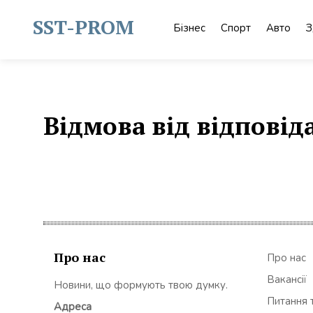
Skip
to
SST-PROM
Бізнес
Спорт
Авто
З
content
Відмова від відповід
Про нас
Про нас
Вакансії
Новини, що формують твою думку.
Питання т
Адреса