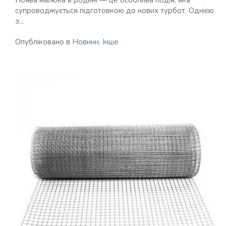
Поява малюка в родині — це особлива подія, яка
супроводжується підготовкою до нових турбот. Однією
з...
Опубліковано в
Новини
,
Інше