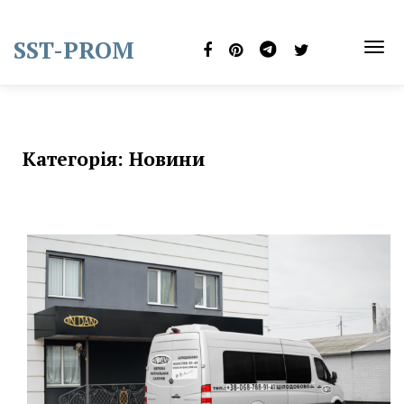
Skip
to
SST-PROM
content
TOG
NAVI
Категорія:
Новини